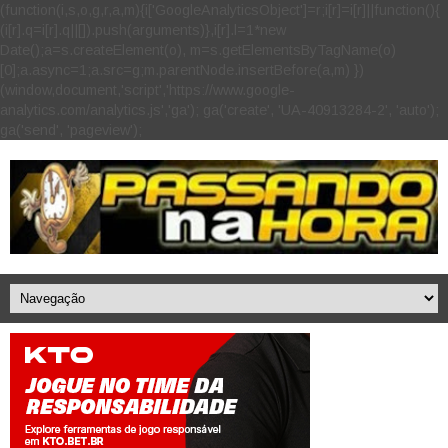
(function(i,s,o,g,r,a,m){i['GoogleAnalyticsObject']=r;i[r]=i[r]||function(){
(i[r].q=i[r].q||[]).push(arguments)},i[r].l=1*new
Date();a=s.createElement(o), m=s.getElementsByTagName(o)
[0];a.async=1;a.src=g;m.parentNode.insertBefore(a,m) })
(window,document,'script','https://www.google-
analytics.com/analytics.js','ga'); ga('create', 'UA-40913284-2', 'auto');
ga('send', 'pageview');