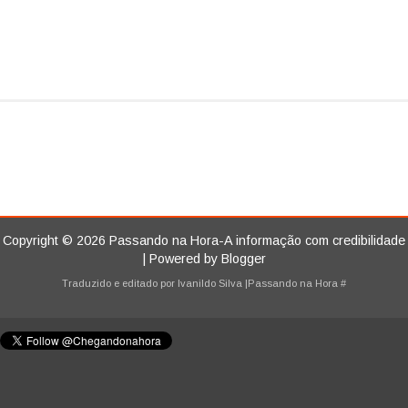
Copyright ©
2026
Passando na Hora-A informação com credibilidade
| Powered by
Blogger
Traduzido e editado por
Ivanildo Silva
|Passando na Hora
#