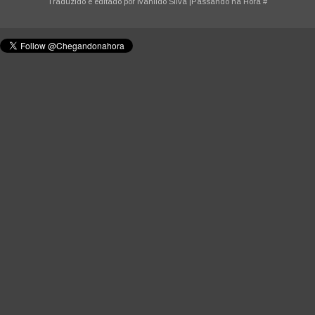
Traduzido e editado por
Ivanildo Silva
|Passando na Hora
#