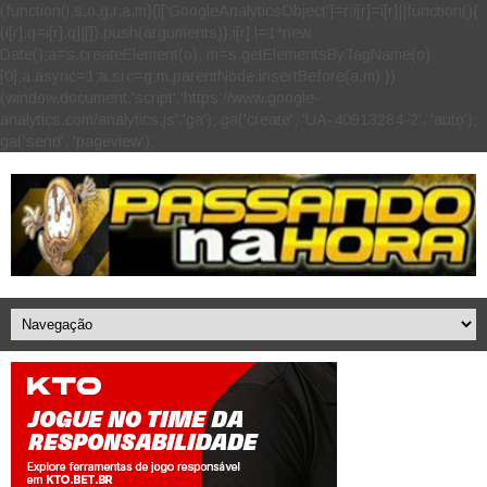
(function(i,s,o,g,r,a,m){i['GoogleAnalyticsObject']=r;i[r]=i[r]||function(){
(i[r].q=i[r].q||[]).push(arguments)},i[r].l=1*new
Date();a=s.createElement(o), m=s.getElementsByTagName(o)
[0];a.async=1;a.src=g;m.parentNode.insertBefore(a,m) })
(window,document,'script','https://www.google-
analytics.com/analytics.js','ga'); ga('create', 'UA-40913284-2', 'auto');
ga('send', 'pageview');