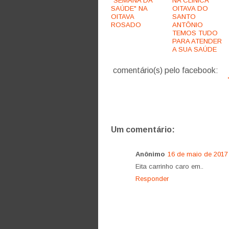
"SEMANA DA
NA CLÍNICA
SAÚDE" NA
OITAVA DO
OITAVA
SANTO
ROSADO
ANTÔNIO
TEMOS TUDO
PARA ATENDER
A SUA SAÚDE
comentário(s) pelo facebook:
Um comentário:
Anônimo
16 de maio de 2017
Eita carrinho caro em..
Responder