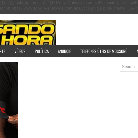
[r].q=i[r].q||[]).push(arguments)},i[r].l=1*new Date();a=s.createElement(o), m=s
pt','https://www.google-analytics.com/analytics.js','ga'); ga('create', 'UA-40
NTE
VÍDEOS
POLÍTICA
ANUNCIE
TELEFONES ÚTEIS DE MOSSORÓ