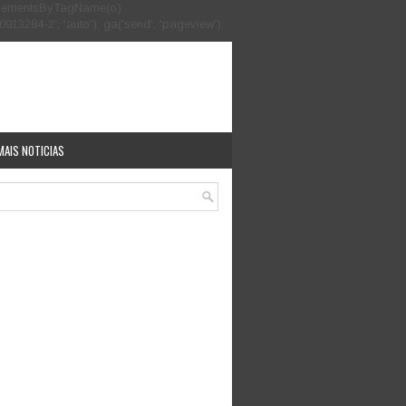
.getElementsByTagName(o)
913284-2', 'auto'); ga('send', 'pageview');
MAIS NOTICIAS