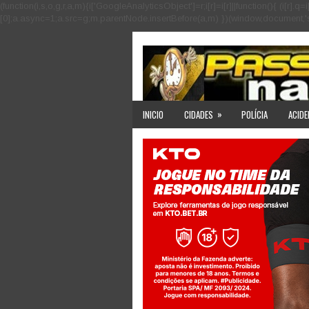
(function(i,s,o,g,r,a,m){i['GoogleAnalyticsObject']=r;i[r]=i[r]||function(){ (i
[0];a.async=1;a.src=g;m.parentNode.insertBefore(a,m) })(window,document,'scri
»
INICIO
CIDADES
POLÍCIA
ACIDE