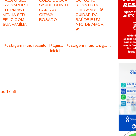
FAÇA O SEU
CUIDE DE SUA
OUTUBRO
PASSAPORTE
SAÚDE COM O
ROSA ESTÁ
THERMAS E
CARTÃO
CHEGANDO!💖
VENHA SER
OITAVA
CUIDAR DA
FELIZ COM
ROSADO
SAÚDE É UM
SUA FAMÍLIA
ATO DE AMOR.
💕
← Postagem mais recente
Página
Postagem mais antiga →
inicial
 às 17:56