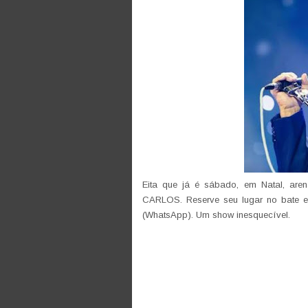
Eita que já é sábado, em Natal, ar
CARLOS. Reserve seu lugar no bate e 
(WhatsApp). Um show inesquecível.