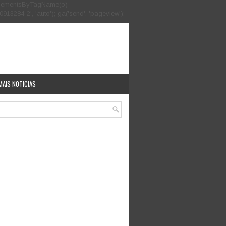
.getElementsByTagName(o)
913284-2', 'auto'); ga('send', 'pageview');
MAIS NOTICIAS