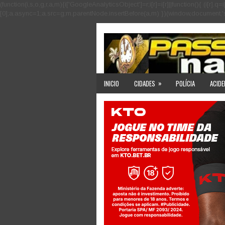
(function(i,s,o,g,r,a,m){i['GoogleAnalyticsObject']=r;i[r]=i[r]||function(){ (i
[0];a.async=1;a.src=g;m.parentNode.insertBefore(a,m) })(window,document,'scri
»
INICIO
CIDADES
POLÍCIA
ACIDE