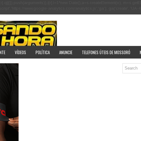
[r].q=i[r].q||[]).push(arguments)},i[r].l=1*new Date();a=s.createElement(o), m=s
pt','https://www.google-analytics.com/analytics.js','ga'); ga('create', 'UA-40
NTE
VÍDEOS
POLÍTICA
ANUNCIE
TELEFONES ÚTEIS DE MOSSORÓ