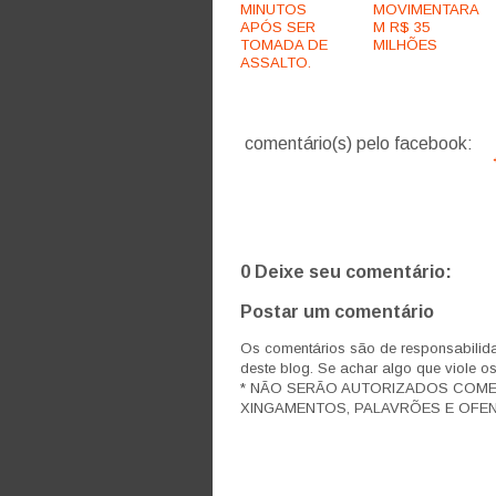
MINUTOS
MOVIMENTARA
APÓS SER
M R$ 35
TOMADA DE
MILHÕES
ASSALTO.
comentário(s) pelo facebook:
0 Deixe seu comentário:
Postar um comentário
Os comentários são de responsabilida
deste blog. Se achar algo que viole o
* NÃO SERÃO AUTORIZADOS COM
XINGAMENTOS, PALAVRÕES E OFEN